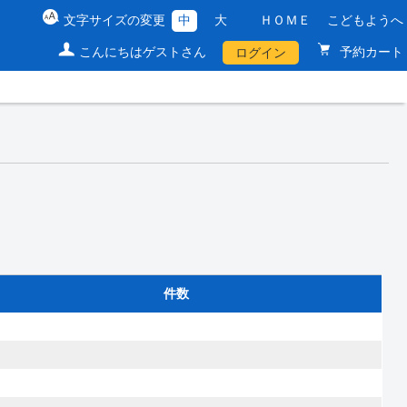
文字サイズの変更
中
大
ＨＯＭＥ
こどもようへ
こんにちはゲストさん
予約カート
ログイン
件数