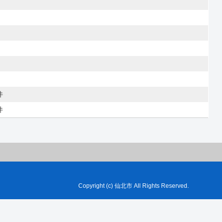
件
件
Copyright (c) 仙北市 All Rights Reserved.