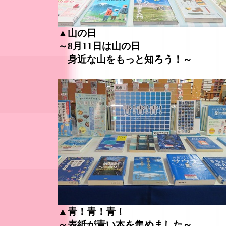
▲山の日
～8月11日は山の日
身近な山をもっと知ろう！～
▲青！青！青！
～表紙が青い本を集めました～